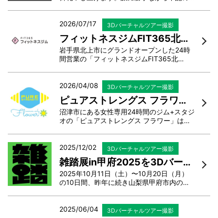
期間を夏季休暇とさせていただきます。皆
様にはご迷惑をお掛けしますが、何卒ご容
赦願います。【夏季休業日】2026年8月13
2026/07/17
3Dバーチャルツアー撮影
日（木）～2026年8月16日（日）休暇中に
フィットネスジムFIT365北上様を3Dバーチャルツアーで撮影・編集しました
いただきましたメール...
岩手県北上市にグランドオープンした24時
間営業の「フィットネスジムFIT365北
上」。お手頃な金額で利用できるのはもち
ろん、家族4人まで利用できる嬉しいプラン
となっております。筋トレマシンの数もエ
2026/04/08
3Dバーチャルツアー撮影
リア屈指の数を誇り、フリーウェイトも充
ピュアストレングス フラワー様（静岡県沼津市）を3Dバーチャルツアーで撮影・編集しました
実。女性専用エリアも完...
沼津市にある女性専用24時間のジム+スタジ
オの「ピュアストレングス フラワー」は、
上質な洗練された空間で好きな時に好きな
だけボディメイクが楽しめます。「楽しみ
ながらトレーニング」をテーマに、運動初
2025/12/02
3Dバーチャルツアー撮影
心者もジム初心者も気兼ねなく通える女性
雑踏展in甲府2025を3Dバーチャルツアーで撮影・編集しました
のためのフィット...
2025年10月11日（土）〜10月20日（月）
の10日間、昨年に続き山梨県甲府市内の商
店街にあるギャラリーやショップなど複数
の会場で開催された、日本各地の障害のあ
る方が制作したアート作品を展示する「雑
2025/06/04
3Dバーチャルツアー撮影
踏」展 in 甲府 。障害のある方の芸術文化活