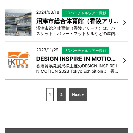
ギャラリーやカフェなど複数の会場で開催
された、日本各地の障害のある方が制作し
たアート作品を展示する「雑踏」展 in 甲府
2024/03/18
3Dバーチャルツアー撮影
。障害のある方の芸術文化活動を広く周知
沼津市総合体育館（香陵アリーナ）を3Dバーチャルツアーで撮影・編集しました
することを目的とし...
沼津市総合体育館（香陵アリーナ）は、バ
スケット・バレー・フットサルなどの屋内
スポーツができる、広々としたスポーツア
リーナ・多目的アリーナだけでなく、武道
場・弓道場・卓球場・トレーニング室・多
2023/11/29
3Dバーチャルツアー撮影
目的スタジオ・ランニングコースなどを完
DESIGN INSPIRE IN MOTION 2023 Tokyo Exhibitionを3Dバーチャルツアーで撮影・編集しました
備した幅広く利用可...
香港貿易発展局様主催のDESIGN INSPIRE I
N MOTION 2023 Tokyo Exhibitionは、香港
のデザイン・アート・ファッションを紹介
するポップアップイベントです。東京・表
参道にあるRand OMOTESANDOで開催さ
れました。東洋と西洋の文化が融合した国
1
2
Next »
際都市「香港」のクリエイ...