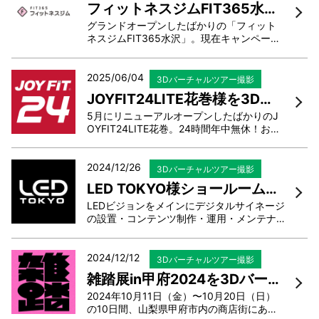
フィットネスジムFIT365水沢様を3Dバーチャルツアーで撮影・編集しました
動を広く周知するこ...
グランドオープンしたばかりの「フィット
ネスジムFIT365水沢」。現在キャンペーン
中で、家族4人で月額2,980円と驚きの価
格。しかも岩手県最大級の当施設はフィッ
トネスマシンがなんと100台以上。最新マシ
2025/06/04
3Dバーチャルツアー撮影
ンも豊富に揃っており、経験者・未経験者
JOYFIT24LITE花巻様を3Dバーチャルツアーで撮影・編集しました
問わず幅広くご利用い...
5月にリニューアルオープンしたばかりのJ
OYFIT24LITE花巻。24時間年中無休！お一
人様１回に限り、体験料2,200円で体験会を
実施中。岩手県最大級の設備が完備されて
おり、女性向けのマシンも多数導入。汗を
2024/12/26
3Dバーチャルツアー撮影
かいた後はスッキリとシャワーを浴びて帰
LED TOKYO様ショールームを3Dバーチャルツアーで撮影・編集しました
れます。（シャンプ...
LEDビジョンをメインにデジタルサイネージ
の設置・コンテンツ制作・運用・メンテナ
ンスをワンストップで提供するLED TOKY
O。商業施設、アパレル店舗、大型屋外看板
展示会http://、音楽フェス、スポーツ施
2024/12/12
3Dバーチャルツアー撮影
設、スポーツ選手権、企業説明会など、規
雑踏展in甲府2024を3Dバーチャルツアーで撮影・編集しました
模もさまざまな設置事...
2024年10月11日（金）〜10月20日（日）
の10日間、山梨県甲府市内の商店街にある