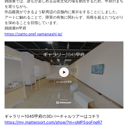
雑踏展では、誰もが楽しめる芸術文化の場を創出するため、甲府のまち
を巡りながら、
作品鑑賞ができるよう駅周辺の店舗内に展示をすることにしました。
アートに触れることで、障害の有無に関わらず、垣根を超えたつながり
を深めることを目指しています。
雑踏展in甲府
https://zatto.pref.yamanashi.jp/
ギャラリー1045甲府の3Dバーチャルツアーはコチラ
https://my.matterport.com/show/?m=oMP5goFneR7