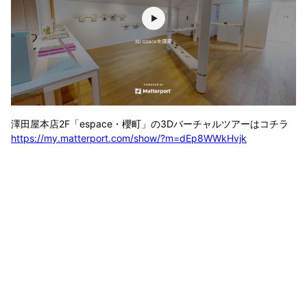
澤田屋本店2F「espace・櫻町」の3Dバーチャルツアーはコチラ
https://my.matterport.com/show/?m=dEp8WWkHvjk
« 戻る
CONTACT
お問い合わせ