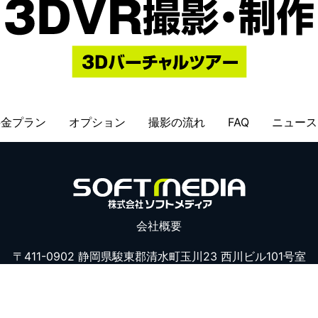
料金プラン
オプション
撮影の流れ
FAQ
ニュース
会社概要
〒411-0902 静岡県駿東郡清水町玉川23 西川ビル101号室
TEL
055-943-5072
/ FAX 055-943-5073
021
3Dバーチャルツアー撮影・制作｜
株式会社ソフトメディア
All 