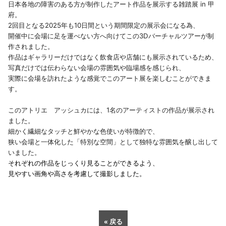
日本各地の障害のある方が制作したアート作品を展示する雑踏展 in 甲
府。
2回目となる2025年も10日間という期間限定の展示会になる為、
開催中に会場に足を運べない方へ向けてこの3Dバーチャルツアーが制
作されました。
作品はギャラリーだけではなく飲食店や店舗にも展示されているため、
写真だけでは伝わらない会場の雰囲気や臨場感を感じられ、
実際に会場を訪れたような感覚でこのアート展を楽しむことができま
す。
このアトリエ アッシュカには、1名のアーティストの作品が展示され
ました。
細かく繊細なタッチと鮮やかな色使いが特徴的で、
狭い会場と一体化した「特別な空間」として独特な雰囲気を醸し出して
いました。
それぞれの作品をじっくり見ることができるよう、
見やすい画角や高さを考慮して撮影しました。
« 戻る