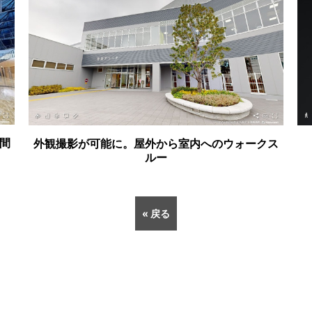
間
外観撮影が可能に。屋外から室内へのウォークス
ルー
« 戻る